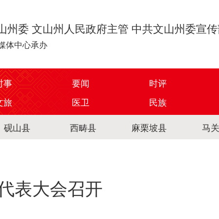
山州委 文山州人民政府主管 中共文山州委宣
媒体中心承办
时事
要闻
时评
文旅
医卫
民族
砚山县
西畴县
麻栗坡县
马
代表大会召开