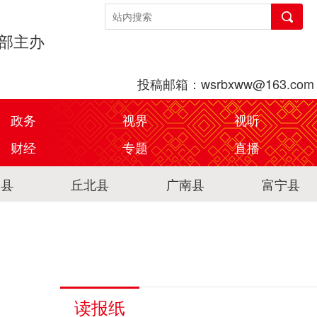
传部主办
投稿邮箱：wsrbxww@163.com
政务
视界
视听
财经
专题
直播
关县
丘北县
广南县
富宁县
读报纸