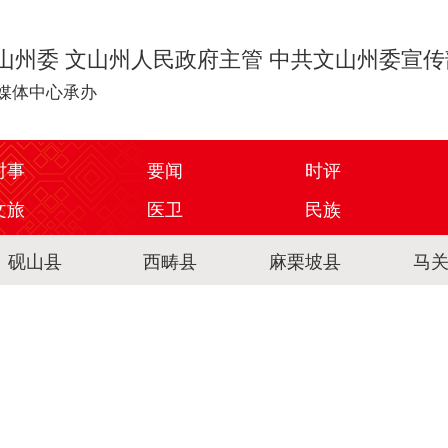
山州委 文山州人民政府主管 中共文山州委宣
媒体中心承办
时事
要闻
时评
文旅
医卫
民族
砚山县
西畴县
麻栗坡县
马