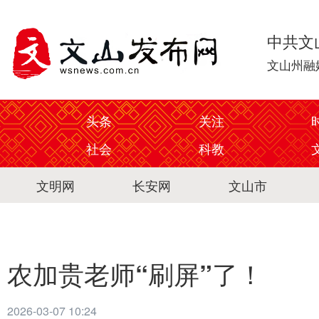
中共文
文山州融
头条
关注
社会
科教
文明网
长安网
文山市
农加贵老师“刷屏”了！
2026-03-07 10:24