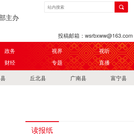
传部主办
投稿邮箱：wsrbxww@163.com
政务
视界
视听
财经
专题
直播
关县
丘北县
广南县
富宁县
读报纸