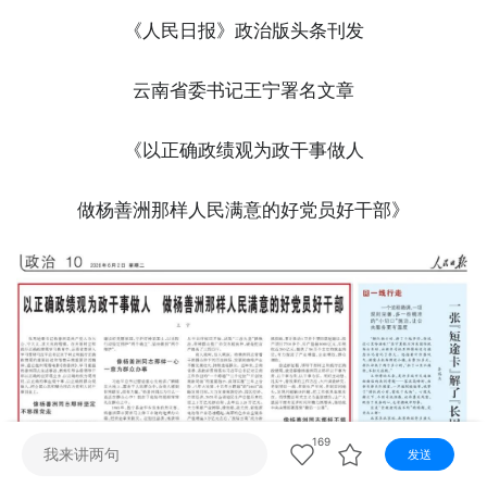
视听
《人民日报》政治版头条刊发
视频快刷
视频点播
阿文工作室
文山新闻
云南省委书记王宁署名文章
壮语节目
苗语节目
瑶语节目
《以正确政绩观为政干事做人
做杨善洲那样人民满意的好党员好干部》
169
发送