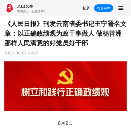
文山发布
登录
打开APP
掌阅文山，心通世界！
新闻
《人民日报》刊发云南省委书记王宁署名文
章：以正确政绩观为政干事做人 做杨善洲
飞卡阅读
推荐
政声
好在文山
那样人民满意的好党员好干部
媒体看文山
直播
时事
专题
2026-06-02 01:22
康养
社会
科教
经济
民族
商务
县市
文山市
砚山县
西畴县
麻栗坡县
马关县
丘北县
广南县
富宁县
6月2日