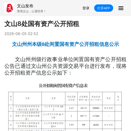
文山发布
登录
打开APP
掌阅文山，心通世界！
新闻
文山8处国有资产公开招租
飞卡阅读
推荐
政声
好在文山
2026-06-05 02:52
文山州州本级8处闲置国有资产公开招租信息公示
媒体看文山
直播
时事
专题
文山州州级行政事业单位闲置国有资产公开招租
康养
社会
科教
经济
公告已通过文山州公共资源交易平台进行发布，现将
公开招租资产信息公示如下：
民族
商务
县市
文山市
砚山县
西畴县
麻栗坡县
马关县
丘北县
广南县
富宁县