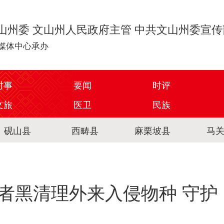
山州委 文山州人民政府主管 中共文山州委宣
媒体中心承办
时事
要闻
时评
文旅
医卫
民族
砚山县
西畴县
麻栗坡县
马
者黑清理外来入侵物种 守护