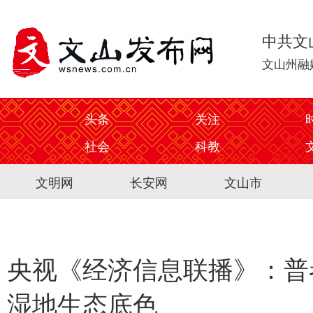
中共文
文山州融
头条
关注
社会
科教
文明网
长安网
文山市
央视《经济信息联播》：普
湿地生态底色