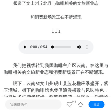
视听
报道了文山州丘北县与咖啡相关的文旅新业态
视频快刷
视频点播
阿文工作室
文山新闻
和消费新场景正在不断涌现
壮语节目
苗语节目
瑶语节目
↓↓↓
我们把视线转到我国咖啡主产区云南。在这里与
咖啡相关的文旅新业态和消费新场景正在不断涌现。
眼下，云南省文山州砚山县蓝花楹应季盛开，紫
玉满城。树下的咖啡馆也凭借浪漫极致与风味特色，
吸引许多消费者打卡。临窗赏繁花、品咖香，独特的
街区景观培育出树下经济，咖啡馆、汉服店等人气店
148
发送
铺应运而生。