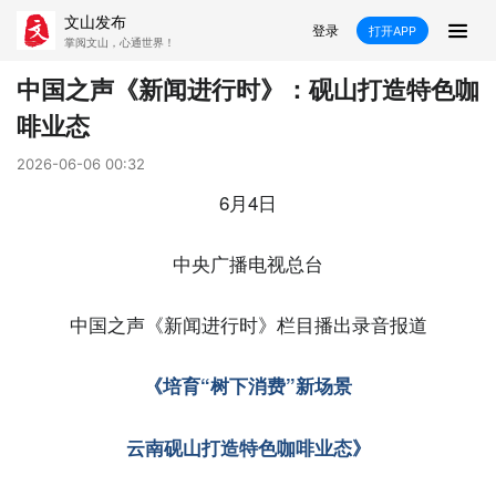
文山发布
登录
打开APP
掌阅文山，心通世界！
新闻
中国之声《新闻进行时》：砚山打造特色咖
啡业态
飞卡阅读
推荐
政声
好在文山
2026-06-06 00:32
媒体看文山
直播
时事
专题
6月4日
康养
社会
科教
经济
中央广播电视总台
民族
商务
中国之声《新闻进行时》栏目播出录音报道
县市
《培育“树下消费”新场景
文山市
砚山县
西畴县
麻栗坡县
云南砚山打造特色咖啡业态》
马关县
丘北县
广南县
富宁县