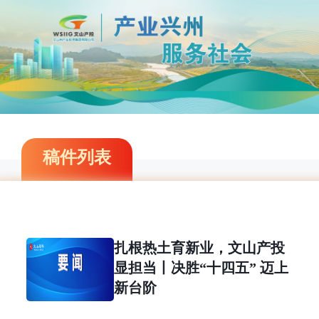
稿件列表
扎根热土育新业，文山产投
显担当丨决胜“十四五” 迈上
新台阶