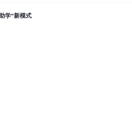
助学”新模式
 用心守护丘北职工
”？文山州总工会来帮忙