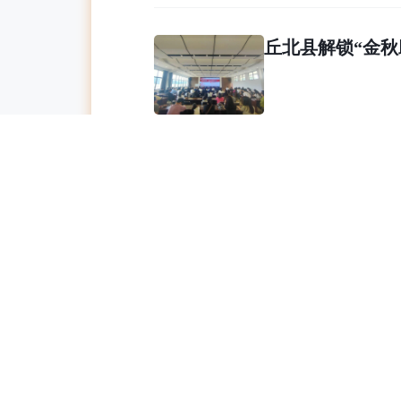
丘北县解锁“金秋
工会干部蹲点下沉
职工暑期“带娃难