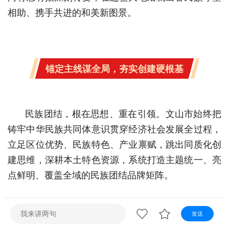
视听
相助、携手共进的和美新图景。
视频快刷
视频点播
阿文工作室
文山新闻
壮语节目
苗语节目
瑶语节目
锚定主线谋全局，夯实创建硬根基
民族团结，根在思想、重在引领。文山市始终把
铸牢中华民族共同体意识贯穿经济社会发展全过程，
立足区位优势、民族特色、产业禀赋，跳出同质化创
建思维，深耕本土特色资源，系统打造主题统一、亮
点鲜明、覆盖全域的民族团结品牌矩阵。
发送
全市坚持顶层统筹、全域推进，依托四级联动创