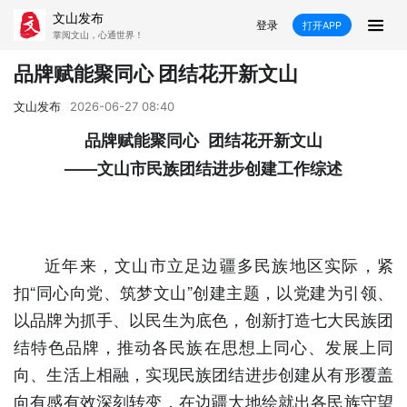
文山发布
登录
打开APP
掌阅文山，心通世界！
新闻
品牌赋能聚同心 团结花开新文山
飞卡阅读
推荐
政声
好在文山
文山发布
2026-06-27 08:40
品牌赋能聚同心 团结花开新文山
媒体看文山
直播
时事
专题
——文山市民族团结进步创建工作综述
康养
社会
科教
经济
民族
商务
近年来，文山市立足边疆多民族地区实际，紧
县市
扣“同心向党、筑梦文山”创建主题，以党建为引领、
以品牌为抓手、以民生为底色，创新打造七大民族团
文山市
砚山县
西畴县
麻栗坡县
结特色品牌，推动各民族在思想上同心、发展上同
马关县
丘北县
广南县
富宁县
向、生活上相融，实现民族团结进步创建从有形覆盖
向有感有效深刻转变，在边疆大地绘就出各民族守望