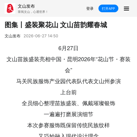
文山发布
登录
打开APP
掌阅文山，心通世界！
新闻
图集丨盛装聚花山 文山苗韵耀春城
飞卡阅读
推荐
政声
好在文山
文山发布
2026-06-27 14:50
6月27日
媒体看文山
直播
时事
专题
文山苗族盛装亮相中国・昆明2026年“花山节・赛装
康养
社会
科教
经济
会”
马关民族服饰产业园代表队代表文山州参演
民族
商务
上台前
县市
全员细心整理苗族盛装、佩戴璀璨银饰
文山市
砚山县
西畴县
麻栗坡县
一遍遍打磨展演细节
马关县
丘北县
广南县
富宁县
本次参赛服饰既保留传统民族纹样
又巧妙融入现代设计理念