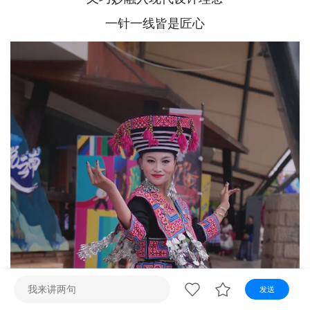
视听
一针一线皆是匠心
视频快刷
视频点播
阿文工作室
文山新闻
壮语节目
苗语节目
瑶语节目
发送