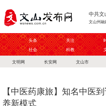
中共文
文山州融
头条
关注
社会
科教
文明网
长安网
文山市
【中医药康旅】知名中医到
养新模式