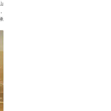
山
，
承