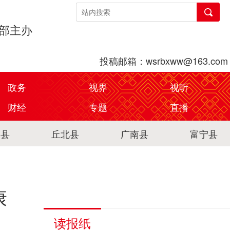
传部主办
投稿邮箱：wsrbxww@163.com
政务
视界
视听
财经
专题
直播
关县
丘北县
广南县
富宁县
康
读报纸