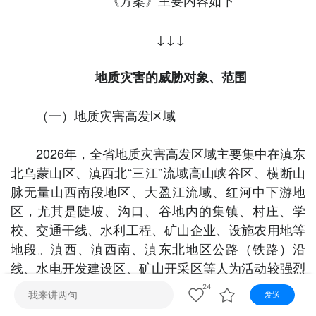
《方案》主要内容如下
视听
视频快刷
视频点播
阿文工作室
文山新闻
↓↓↓
壮语节目
苗语节目
瑶语节目
地质灾害的威胁对象、范围
（一）地质灾害高发区域
2026年，全省地质灾害高发区域主要集中在滇东
北乌蒙山区、滇西北“三江”流域高山峡谷区、横断山
脉无量山西南段地区、大盈江流域、红河中下游地
区，尤其是陡坡、沟口、谷地内的集镇、村庄、学
校、交通干线、水利工程、矿山企业、设施农用地等
地段。滇西、滇西南、滇东北地区公路（铁路）沿
线、水电开发建设区、矿山开采区等人为活动较强烈
的地段，亦属地质灾害易发区域。
24
发送