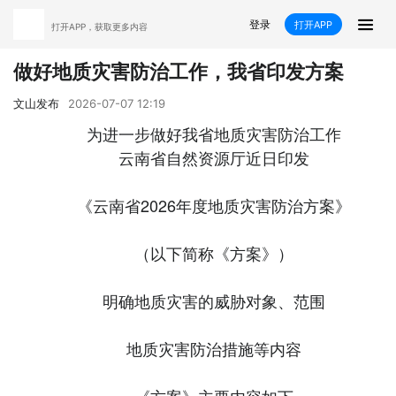
登录
打开APP
打开APP，获取更多内容
新闻
做好地质灾害防治工作，我省印发方案
飞卡阅读
推荐
政声
好在文山
文山发布
2026-07-07 12:19
为进一步做好我省地质灾害防治工作
媒体看文山
直播
时事
专题
云南省自然资源厅近日印发
康养
社会
科教
经济
《云南省2026年度地质灾害防治方案》
民族
商务
（以下简称《方案》）
县市
明确地质灾害的威胁对象、范围
文山市
砚山县
西畴县
麻栗坡县
地质灾害防治措施等内容
马关县
丘北县
广南县
富宁县