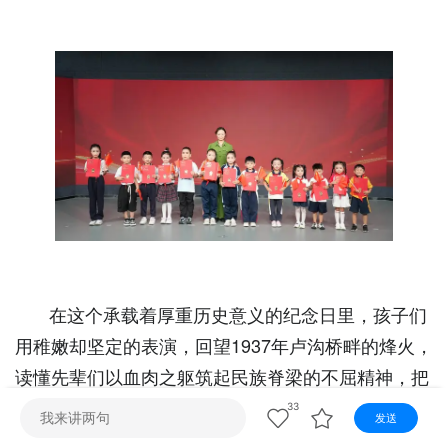
视听
视频快刷
视频点播
阿文工作室
文山新闻
壮语节目
苗语节目
瑶语节目
在这个承载着厚重历史意义的纪念日里，孩子们
用稚嫩却坚定的表演，回望1937年卢沟桥畔的烽火，
读懂先辈们以血肉之躯筑起民族脊梁的不屈精神，把
对和平的珍视、对家国的热爱，融进每一句台词、每
33
发送
一段舞步里。