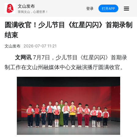
文山发布
登录
打开APP
掌阅文山，心通世界！
新闻
圆满收官！少儿节目《红星闪闪》首期录制
结束
飞卡阅读
推荐
政声
好在文山
文山发布
2026-07-07 11:21
媒体看文山
直播
时事
专题
7月7日，少儿节目《红星闪闪》首期录
文网讯
制工作在文山州融媒体中心文融演播厅圆满收官。
康养
社会
科教
经济
民族
商务
县市
文山市
砚山县
西畴县
麻栗坡县
马关县
丘北县
广南县
富宁县