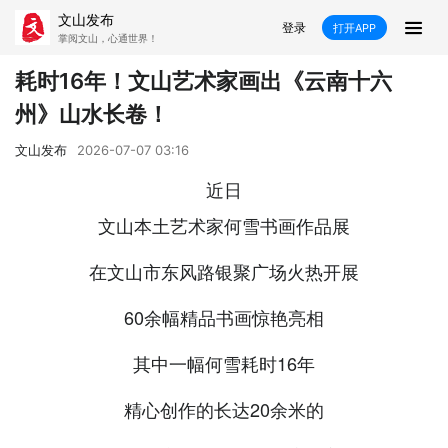
文山发布
登录
打开APP
掌阅文山，心通世界！
新闻
耗时16年！文山艺术家画出《云南十六
州》山水长卷！
飞卡阅读
推荐
政声
好在文山
文山发布
2026-07-07 03:16
媒体看文山
直播
时事
专题
近日
康养
社会
科教
经济
文山本土艺术家何雪书画作品展
民族
商务
在文山市东风路银聚广场火热开展
县市
60余幅精品书画惊艳亮相
文山市
砚山县
西畴县
麻栗坡县
其中一幅何雪耗时16年
马关县
丘北县
广南县
富宁县
精心创作的长达20余米的