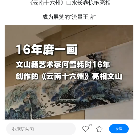
视听
《云南十六州》山水长卷惊艳亮相
视频快刷
视频点播
阿文工作室
文山新闻
成为展览的“流量王牌”
壮语节目
苗语节目
瑶语节目
29
发送