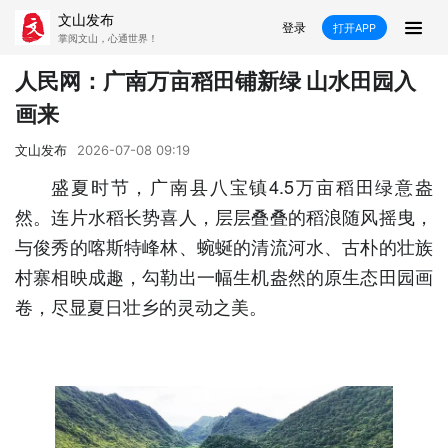
文山发布
登录
打开APP
掌阅文山，心通世界！
新闻
人民网：广南万亩稻田铺新绿 山水田园入
画来
飞卡阅读
推荐
政声
好在文山
文山发布
2026-07-08 09:19
媒体看文山
直播
时事
专题
盛夏时节，广南县八宝镇4.5万亩稻田绿意盎
然。连片水稻长势喜人，层层叠叠的稻浪随风摇曳，
康养
社会
科教
经济
与俊秀的喀斯特峰林、蜿蜒的清流河水、古朴的壮族
民族
商务
村寨相映成趣，勾勒出一幅生机盎然的原生态田园画
卷，尽显夏日壮乡的灵动之美。
县市
文山市
砚山县
西畴县
麻栗坡县
马关县
丘北县
广南县
富宁县