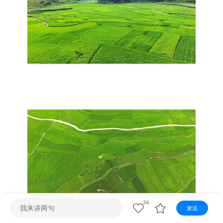
视听
视频快刷
视频点播
阿文工作室
文山新闻
壮语节目
苗语节目
瑶语节目
34
发送