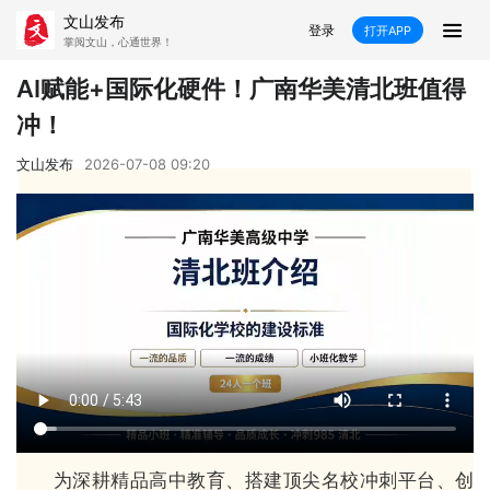
文山发布
登录
打开APP
掌阅文山，心通世界！
新闻
AI赋能+国际化硬件！广南华美清北班值得
冲！
飞卡阅读
推荐
政声
好在文山
文山发布
2026-07-08 09:20
媒体看文山
直播
时事
专题
康养
社会
科教
经济
民族
商务
县市
文山市
砚山县
西畴县
麻栗坡县
马关县
丘北县
广南县
富宁县
为深耕精品高中教育、搭建顶尖名校冲刺平台、创