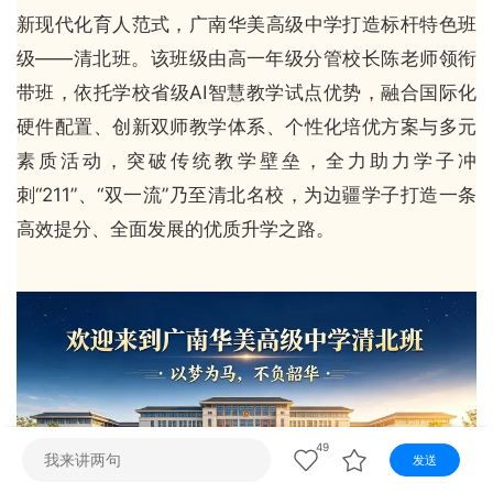
视听
新现代化育人范式，广南华美高级中学打造标杆特色班
视频快刷
视频点播
阿文工作室
文山新闻
级——清北班。该班级由高一年级分管校长陈老师领衔
带班，依托学校省级AI智慧教学试点优势，融合国际化
壮语节目
苗语节目
瑶语节目
硬件配置、创新双师教学体系、个性化培优方案与多元
素质活动，突破传统教学壁垒，全力助力学子冲
刺“211”、“双一流”乃至清北名校，为边疆学子打造一条
高效提分、全面发展的优质升学之路。
49
发送