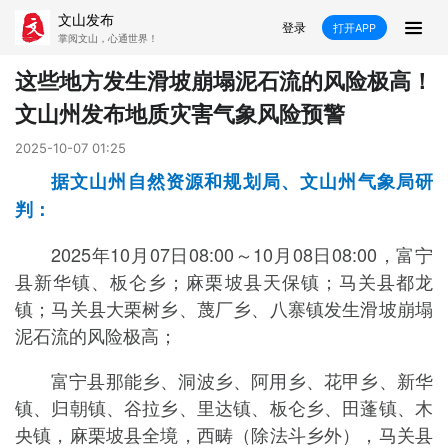
文山发布
登录
打开APP
掌阅文山，心通世界！
新闻
这些地方发生滑坡崩塌泥石流的风险极高！
文山州发布地质灾害气象风险预警
飞卡阅读
推荐
政声
好在文山
2025-10-07 01:25
媒体看文山
直播
时事
专题
据文山州自然资源和规划局、文山州气象局研
判：
康养
社会
科教
经济
2025年10月07日08:00～10月08日08:00，富宁
民族
商务
县新华镇、板仑乡；麻栗坡县天保镇；马关县都龙
镇；马关县大栗树乡、蔑厂乡、八寨镇发生滑坡崩塌
县市
泥石流的风险极高；
文山市
砚山县
西畴县
麻栗坡县
富宁县那能乡、洞波乡、阿用乡、花甲乡、新华
镇、归朝镇、谷拉乡、里达镇、板仑乡、田蓬镇、木
马关县
丘北县
广南县
富宁县
央镇，麻栗坡县全境，西畴（除法斗乡外），马关县