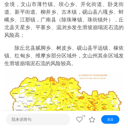
视听
全境，文山市薄竹镇、坝心乡、开化街道、卧龙街
道、新平街道、柳井乡、古木镇，砚山县八嘎乡、蚌
视频快刷
视频点播
阿文工作室
文山新闻
峨乡、江那镇，广南县（除珠琳镇、珠街镇外），丘
北县天星乡、平寨乡、温浏乡发生滑坡崩塌泥石流的
壮语节目
苗语节目
瑶语节目
风险高；
除丘北县腻脚乡、树皮乡、砚山县平远镇、稼依
镇、红甸乡、维摩乡部分区域外，文山州其余区域发
生滑坡崩塌泥石流的风险较高。
72
发送