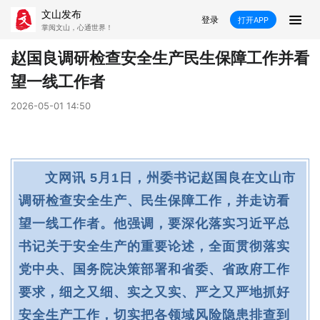
文山发布
登录
打开APP
掌阅文山，心通世界！
新闻
赵国良调研检查安全生产民生保障工作并看
望一线工作者
飞卡阅读
推荐
政声
好在文山
2026-05-01 14:50
媒体看文山
直播
时事
专题
康养
社会
科教
经济
文网讯 5月1日，州委书记赵国良在文山市
民族
商务
调研检查安全生产、民生保障工作，并走访看
望一线工作者。他强调，要深化落实习近平总
县市
书记关于安全生产的重要论述，全面贯彻落实
文山市
砚山县
西畴县
麻栗坡县
党中央、国务院决策部署和省委、省政府工作
马关县
丘北县
广南县
富宁县
要求，细之又细、实之又实、严之又严地抓好
安全生产工作，切实把各领域风险隐患排查到