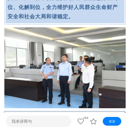
视听
位、化解到位，全力维护好人民群众生命财产
视频快刷
视频点播
阿文工作室
文山新闻
安全和社会大局和谐稳定。
壮语节目
苗语节目
瑶语节目
164
赵国良深入文山文一汽车服务有限公司、
发送