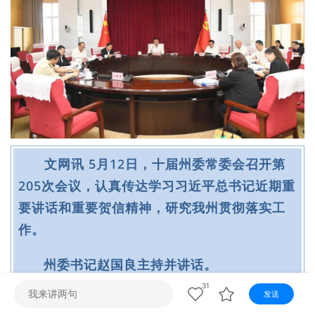
视听
视频快刷
视频点播
阿文工作室
文山新闻
壮语节目
苗语节目
瑶语节目
文网讯 5月12日，十届州委常委会召开第
205次会议，认真传达学习习近平总书记近期重
要讲话和重要贺信精神，研究我州贯彻落实工
作。
州委书记赵国良主持并讲话。
31
发送