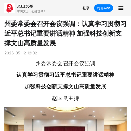
文山发布
登录
打开APP
掌阅文山，心通世界！
新闻
州委常委会召开会议强调：认真学习贯彻习
近平总书记重要讲话精神 加强科技创新支
飞卡阅读
推荐
政声
好在文山
撑文山高质量发展
媒体看文山
直播
时事
专题
2026-05-12 12:02
州委常委会召开会议强调
康养
社会
科教
经济
认真学习贯彻习近平总书记重要讲话精神
民族
商务
加强科技创新支撑文山高质量发展
县市
赵国良主持
文山市
砚山县
西畴县
麻栗坡县
马关县
丘北县
广南县
富宁县