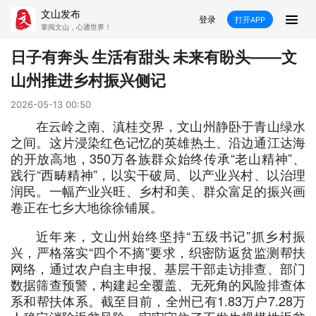
文山发布
登录
打开APP
掌阅文山，心通世界！
新闻
日子有奔头 生活有甜头 未来有盼头——文
山州推进乡村振兴侧记
飞卡阅读
推荐
政声
好在文山
2026-05-13 00:50
媒体看文山
直播
时事
专题
在云岭之南、滇桂交界，文山州静卧于青山绿水
之间。这片浸染红色记忆的英雄热土、沿边通江达海
康养
社会
科教
经济
的开放高地，350万各族群众始终传承“老山精神”、
践行“西畴精神”，以实干破局、以产业兴村、以治理
民族
商务
润民。一幅产业兴旺、乡村和美、群众富足的振兴画
卷正在七乡大地徐徐铺展。
县市
近年来，文山州始终坚持“五级书记”抓乡村振
兴，严格落实“四个不摘”要求，织密防返贫监测帮扶
文山市
砚山县
西畴县
麻栗坡县
网络，通过农户自主申报、基层干部走访排查、部门
数据筛查预警，构建起全覆盖、无死角的风险排查体
马关县
丘北县
广南县
富宁县
系和帮扶体系。截至目前，全州已有1.83万户7.28万