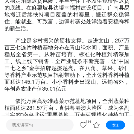
人稳定消除返贫风险，牢牢守住了不发生规模性返贫
视听
的底线。在麻栗坡县边境幸福村建设项目、广南县易
地搬迁后续扶持项目覆盖的村寨里，搬迁群众稳得
视频快刷
视频点播
阿文工作室
文山新闻
住、能就业、可致富，边疆村寨处处洋溢着安稳祥和
的新生活。
壮语节目
苗语节目
瑶语节目
产业是乡村振兴的硬核支撑。走进文山，257万
亩三七连片种植基地分布在青山绿水间，面积、产量
稳居全省第一。从种苗培育、标准化种植到精深加
工、线上线下销售，全产业链条不断完善，让“中国
三七之乡”金字招牌越擦越亮。在八角、草果、砂仁
等香料产业示范项目辐射带动下，全州佐料香料种植
面积达145.1万亩。小小香料走出深山、远销省外，
年创造农业产值35.01亿元。
依托万亩高标准蔬菜示范基地项目，全州蔬菜种
植面积达281.57万亩，直供粤港澳大湾区，成为名副
其实的“南菜北运”重要基地。万寿菊规模化种植加工
项目落地见效，38.25万亩花卉产业中，万寿菊种植
134
发送
面积居全省第一，田间花海变身“致富花海”。同时，