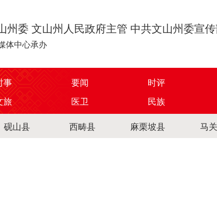
山州委 文山州人民政府主管 中共文山州委宣
媒体中心承办
时事
要闻
时评
文旅
医卫
民族
砚山县
西畴县
麻栗坡县
马