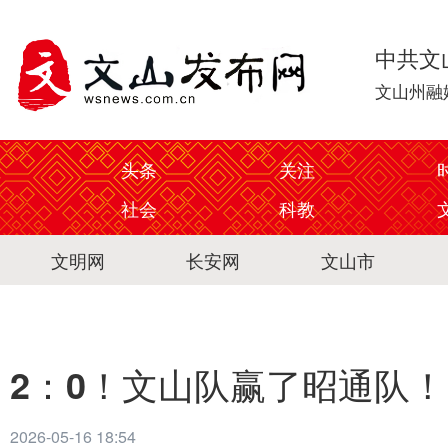
中共文
文山州融
头条
关注
社会
科教
文明网
长安网
文山市
2：0！文山队赢了昭通队！
2026-05-16 18:54