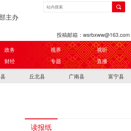
传部主办
投稿邮箱：wsrbxww@163.com
政务
视界
视听
财经
专题
直播
关县
丘北县
广南县
富宁县
读报纸