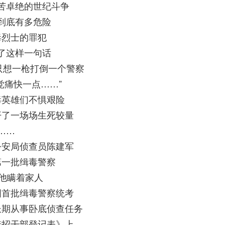
苦卓绝的世纪斗争
到底有多危险
毒烈士的罪犯
了这样一句话
只想一枪打倒一个警察
觉痛快一点……”
毒英雄们不惧艰险
开了一场场生死较量
……
公安局侦查员陈建军
第一批缉毒警察
年他瞒着家人
国首批缉毒警察统考
长期从事卧底侦查任务
选招干部登记表》上