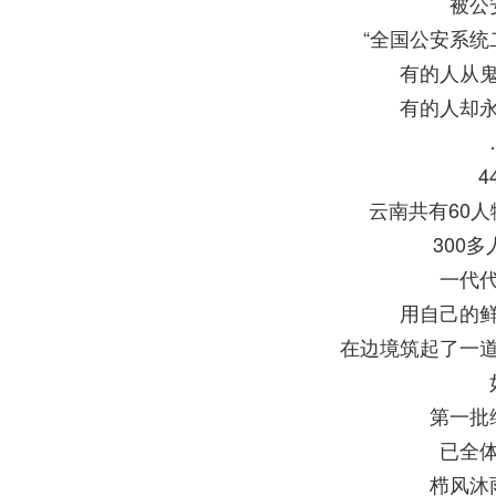
被公
“全国公安系统
有的人从
有的人却
4
云南共有60
300
一代
用自己的
在边境筑起了一
第一批
已全
栉风沐