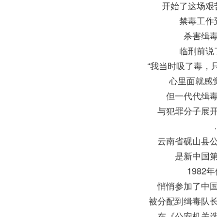
开始了这场艰
禁毒工作
杀害缉
临刑前说
“我当时吸了毒，
心里面就感
但一代代缉
与犯罪分子展
云南省砚山县
是新中国
1982
悄悄参加了中
被分配到缉毒队
在《公安机关