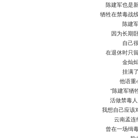
陈建军也是
牺牲在禁毒战
陈建
因为长期
自己
在退休时只
金灿
挂满
他语重
“陈建军牺
活做禁毒人
我想自己应该
云南孟连
曾在一场缉