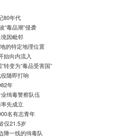
纪80年代
波“毒品潮”侵袭
边境因毗邻
源地的特定地理位置
开始向内流入
”转变为“毒品受害国”
战役随即打响
982年
专业缉毒警察队伍
南率先成立
000名有志青年
仅21.5岁
边陲一线的缉毒队