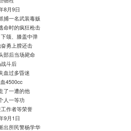
些牺牲
8年8月9日
抓捕一名武装毒贩
逃命时的疯狂枪击
、下颌、膝盖中弹
他奋勇上膛还击
头部后当场毙命
场战斗后
失血过多昏迷
4500cc
走了一遭的他
个人一等功
进工作者等荣誉
4年9月1日
派出所民警杨学华