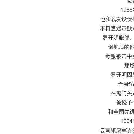
险
198
他和战友设伏
不料遭遇毒贩
罗开明腹部
倒地后的
毒贩被击中
那
罗开明因
全身输血
在鬼门关
被授予
和全国先
199
云南镇康军弄