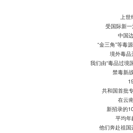
​上世
受国际新一
中国
“金三角”等毒
境外毒品
我们由“毒品过境国
禁毒新
1
共和国首批
在云
新招录的1
平均年龄
他们奔赴祖国