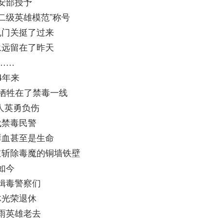
安部授予
二级英雄模范”称号
鬼门关挺了过来
永远留在了昨天
……
4年来
人牺牲在了禁毒一线
多人英勇负伤
代禁毒民警
鲜血甚至是生命
道斩除毒魔的铜墙铁壁
如今
缉毒警察们
体光荣退休
雨英雄老去