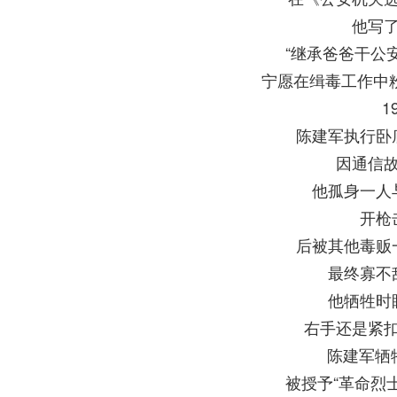
他写
“继承爸爸干公
宁愿在缉毒工作中
1
陈建军执行卧
因通信
他孤身一人
开枪
后被其他毒贩
最终寡不
他牺牲时
右手还是紧
陈建军牺
被授予“革命烈士