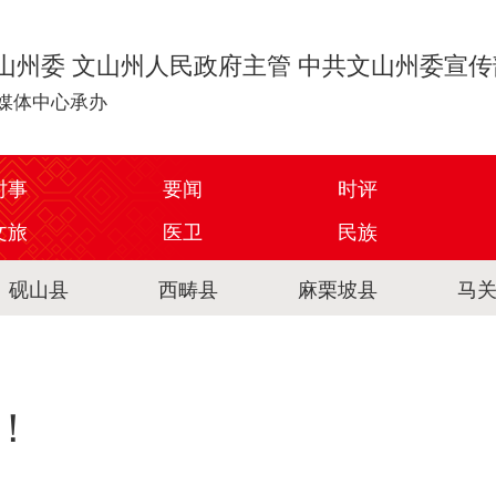
山州委 文山州人民政府主管 中共文山州委宣
媒体中心承办
时事
要闻
时评
文旅
医卫
民族
砚山县
西畴县
麻栗坡县
马
！