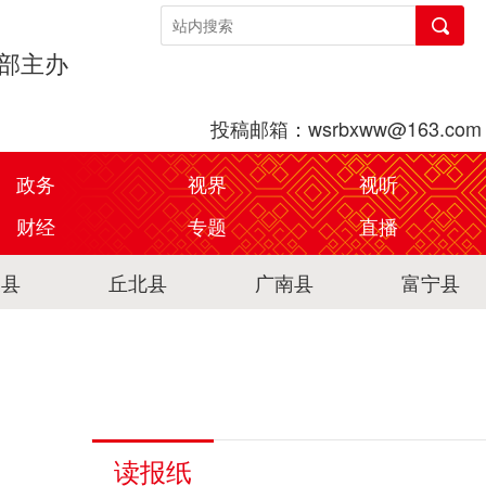
传部主办
投稿邮箱：wsrbxww@163.com
政务
视界
视听
财经
专题
直播
关县
丘北县
广南县
富宁县
读报纸