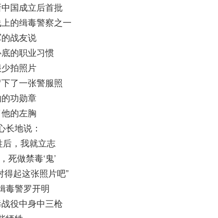
新中国成立后首批
线上的缉毒警察之一
军的战友说
卧底的职业习惯
很少拍照片
留下了一张警服照
灿的功勋章
了他的左胸
心长地说：
牲后，我就立志
，死做禁毒‘鬼’
对得起这张照片吧”
缉毒警罗开明
毒战役中身中三枪