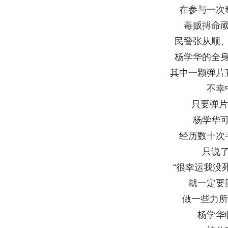
在参与一次
毒贩搏命
民警张从顺
杨学华的全
其中一颗弹片
不幸
只要弹片
杨学华
经历数十次
只说
“很幸运我没
就一定要
做一些力所
杨学华