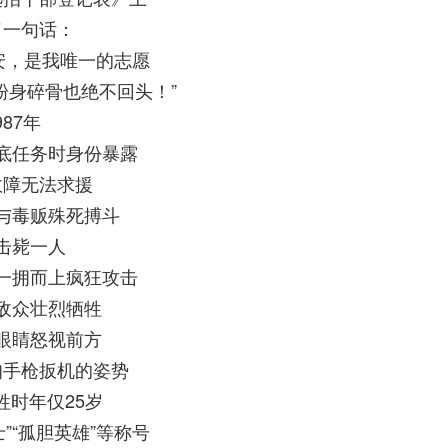
了一句话：
安，是我唯一的志愿
粉身碎骨也绝不回头！”
987年
底任务时身份暴露
故障无法求援
与毒贩殊死搏斗
击毙一人
一拥而上疯狂攻击
敌众壮烈牺牲
眼睛怒视前方
扣手枪扳机的姿势
牲时年仅25岁
”“孤胆英雄”等称号