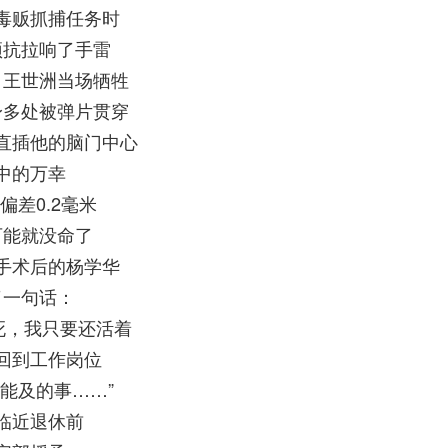
毒贩抓捕任务时
顽抗拉响了手雷
、王世洲当场牺牲
身多处被弹片贯穿
直插他的脑门中心
中的万幸
偏差0.2毫米
可能就没命了
手术后的杨学华
了一句话：
死，我只要还活着
回到工作岗位
能及的事……”
临近退休前