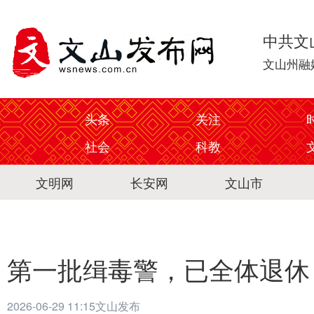
中共文
文山州融
头条
关注
社会
科教
文明网
长安网
文山市
第一批缉毒警，已全体退休
2026-06-29 11:15
文山发布