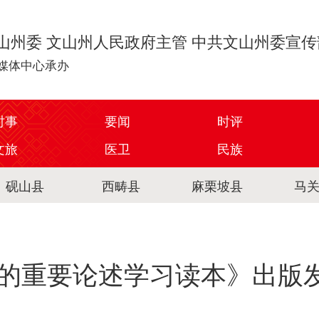
山州委 文山州人民政府主管 中共文山州委宣
媒体中心承办
时事
要闻
时评
文旅
医卫
民族
砚山县
西畴县
麻栗坡县
马
的重要论述学习读本》出版