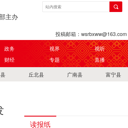
传部主办
投稿邮箱：wsrbxww@163.com
政务
视界
视听
财经
专题
直播
关县
丘北县
广南县
富宁县
发
读报纸