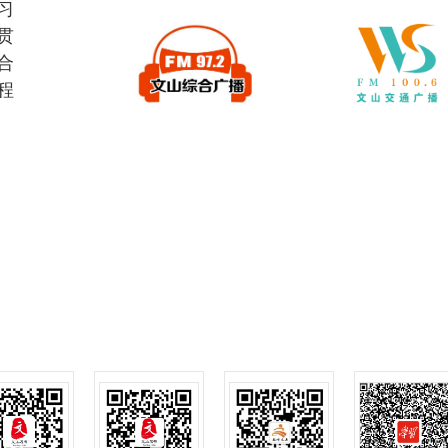
习
贯
合
程