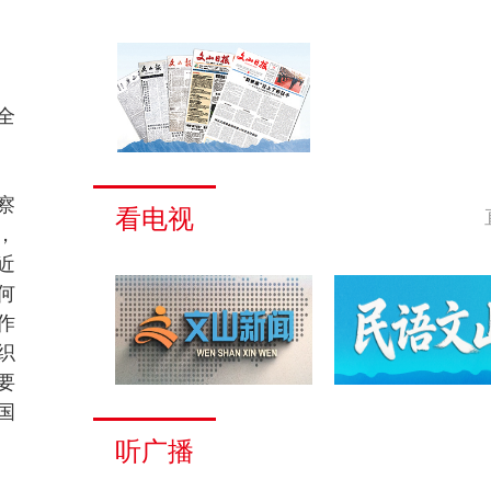
全
察
看电视
，
近
何
作
织
要
国
听广播