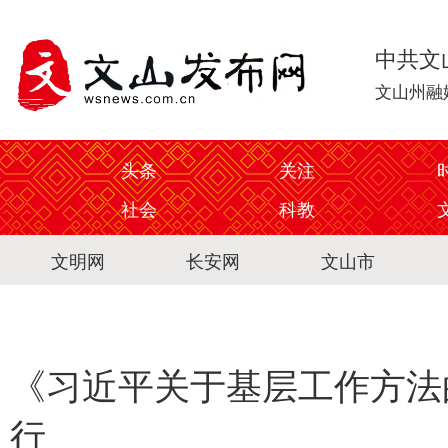
中共文
文山州融
头条
关注
社会
科教
文明网
长安网
文山市
《习近平关于基层工作方法
行