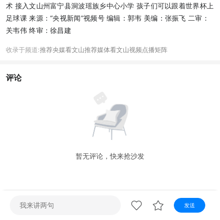
视听
术 接入文山州富宁县洞波瑶族乡中心小学 孩子们可以跟着世界杯上
足球课 来源：“央视新闻”视频号 编辑：郭韦 美编：张振飞 二审：
视频快刷
视频点播
阿文工作室
文山新闻
关韦伟 终审：徐昌建
壮语节目
苗语节目
瑶语节目
收录于频道:
推荐
央媒看文山
推荐
媒体看文山
视频点播
矩阵
评论
暂无评论，快来抢沙发
发送
72小时
热点