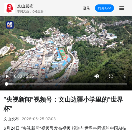
文山发布
登录
打开APP
掌阅文山，心通世界！
新闻
飞卡阅读
推荐
政声
好在文山
媒体看文山
直播
时事
专题
康养
社会
科教
经济
民族
商务
县市
“央视新闻”视频号：文山边疆小学里的“世界
文山市
砚山县
西畴县
麻栗坡县
杯”
马关县
丘北县
广南县
富宁县
文山发布
2026-06-25 07:03
6月24日 “央视新闻”视频号发布视频 报道与世界杯同源的中国AI技