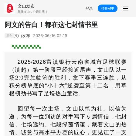
文山发布
登录
打开APP
掌阅文山，心通世界！
新闻
阿文的告白！都在这七封情书里
飞卡阅读
推荐
政声
好在文山
文山发布
2026-06-16 02:19
原创
媒体看文山
直播
时事
专题
2025/2026富滇银行云南省城市足球联赛
康养
社会
科教
经济
（滇超）第一阶段已经接近尾声，文山队以一
场2:0完胜临沧的胜利，拿下赛季三连胜，从
民族
商务
积分榜垫底的“小十六”逆袭至第十二名，用草
根韧劲书写了足坛热血童话。
县市
回望每一次主场，文山以笔为礼、以信为
文山市
砚山县
西畴县
麻栗坡县
邀，为每一位到访的对手写下专属情信，七封
马关县
丘北县
广南县
富宁县
信、七场邀约、七段绿茵情谊，藏着文山的热
情、诚意与高水平办赛的匠心，更见证了一支