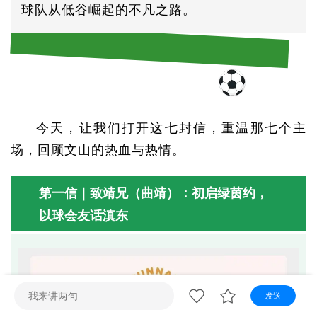
视听
球队从低谷崛起的不凡之路。
视频快刷
视频点播
阿文工作室
文山新闻
壮语节目
苗语节目
瑶语节目
今天，让我们打开这七封信，重温那七个主
场，回顾文山的热血与热情。
第一信｜致靖兄（曲靖）：初启绿茵约，
以球会友话滇东
发送