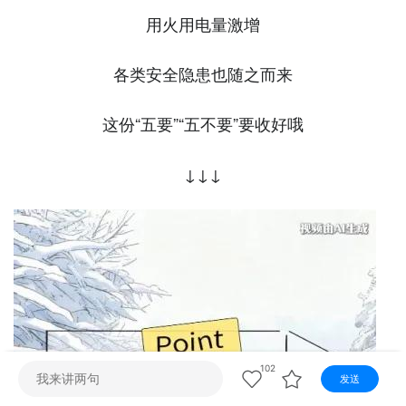
视听
用火用电量激增
视频快刷
视频点播
阿文工作室
文山新闻
各类安全隐患也随之而来
壮语节目
苗语节目
瑶语节目
这份“五要”“五不要”要收好哦
↓↓↓
102
发送