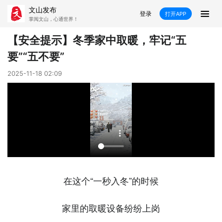
文山发布
登录
打开APP
掌阅文山，心通世界！
新闻
【安全提示】冬季家中取暖，牢记“五
要”“五不要”
飞卡阅读
推荐
政声
好在文山
2025-11-18 02:09
媒体看文山
直播
时事
专题
康养
社会
科教
经济
民族
商务
县市
文山市
砚山县
西畴县
麻栗坡县
在这个“一秒入冬”的时候
马关县
丘北县
广南县
富宁县
家里的取暖设备纷纷上岗