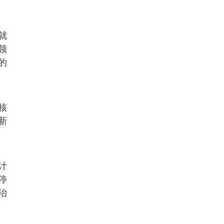
就
领
的
核
新
计
停
治