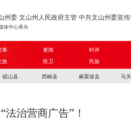
山州委 文山州人民政府主管 中共文山州委宣
媒体中心承办
时事
要闻
时评
文旅
医卫
民族
砚山县
西畴县
麻栗坡县
马
响“法治营商广告”！