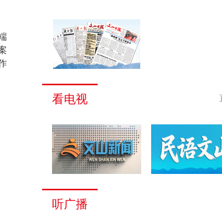
端
案
作
看电视
听广播