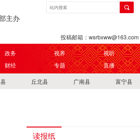
传部主办
投稿邮箱：wsrbxww@163.com
政务
视界
视听
财经
专题
直播
关县
丘北县
广南县
富宁县
读报纸