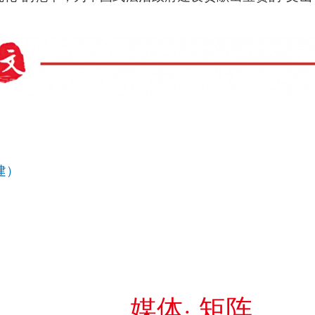
建）
媒体· 矩阵