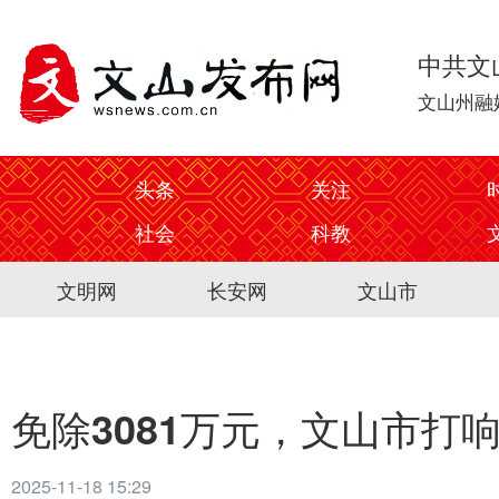
中共文
文山州融
头条
关注
社会
科教
文明网
长安网
文山市
免除3081万元，文山市打
2025-11-18 15:29