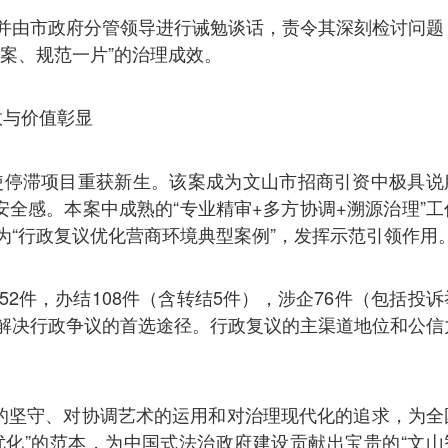
并由市政府分管领导进行诫勉谈话，责令其深刻检讨问题
案、规范一片”的治理成效。
效与价值彰显
，使停滞项目重获新生。该案成为文山市招商引资中极具说
安全感。本案中成熟的“专业精审+多方协调+溯源治理”工
为“行政复议优化营商环境典型案例”，发挥示范引领作用
152件，办结108件（含转结5件），涉企76件（包括投诉
解决行政争议的首选途径。行政复议的主渠道地位和公信
性的坚守、对协调艺术的运用和对治理现代化的追求，为全
优化”的范本，为中国式法治政府建设贡献出宝贵的“文山