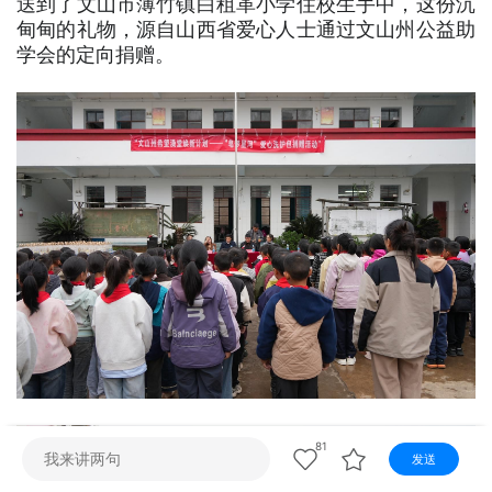
送到了文山市薄竹镇白租革小学住校生手中，这份沉
视听
甸甸的礼物，源自山西省爱心人士通过文山州公益助
视频快刷
视频点播
阿文工作室
文山新闻
学会的定向捐赠。
壮语节目
苗语节目
瑶语节目
81
发送