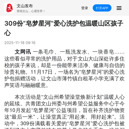
文山发布
登录
打开APP
掌阅文山，心通世界！
新闻
309份“皂梦星河”爱心洗护包温暖山区孩子
心
飞卡阅读
推荐
政声
好在文山
2025-11-18 09:16
媒体看文山
直播
时事
专题
一条毛巾、一瓶洗发水、一块香皂……
文网讯
这些看似寻常的洗护用品，对于文山大山深处许多住
康养
社会
科教
经济
校的孩子来说，却是一份能带来洁净、健康与自信的
珍贵礼物。11月17日，一场名为“皂梦星河”的爱心洗
民族
商务
护包捐赠活动，让文山市薄竹镇白租革小学充满了欢
声笑语与融融暖意。
县市
本次活动是“文山州希望澡堂焕新计划”温暖人心
文山市
砚山县
西畴县
麻栗坡县
的延续。共青团文山州委与州希望公益服务中心于今
年10月发起“皂梦星河”公益项目，旨在补齐洗护物资
这“最后一米”，让澡堂真正“用起来、用好起来”。活
马关县
丘北县
广南县
富宁县
动中，309份满载着关爱的“皂梦星河”爱心洗护包被