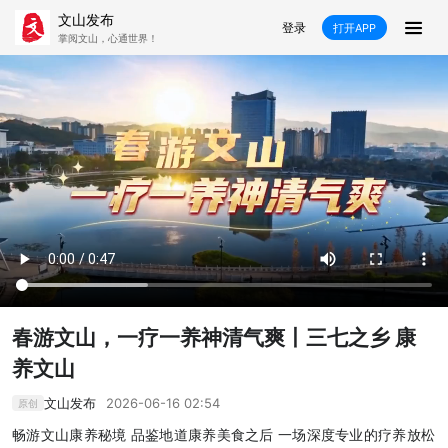
文山发布
登录
打开APP
掌阅文山，心通世界！
新闻
飞卡阅读
推荐
政声
好在文山
媒体看文山
直播
时事
专题
康养
社会
科教
经济
民族
商务
县市
春游文山，一疗一养神清气爽丨三七之乡 康
文山市
砚山县
西畴县
麻栗坡县
养文山
马关县
丘北县
广南县
富宁县
文山发布
2026-06-16 02:54
原创
畅游文山康养秘境 品鉴地道康养美食之后 一场深度专业的疗养放松