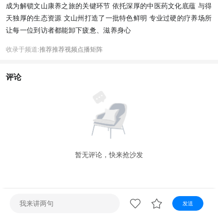
视听
成为解锁文山康养之旅的关键环节 依托深厚的中医药文化底蕴 与得
天独厚的生态资源 文山州打造了一批特色鲜明 专业过硬的疗养场所
视频快刷
视频点播
阿文工作室
文山新闻
让每一位到访者都能卸下疲惫、滋养身心
壮语节目
苗语节目
瑶语节目
收录于频道:
推荐
推荐
视频点播
矩阵
评论
暂无评论，快来抢沙发
发送
72小时
热点