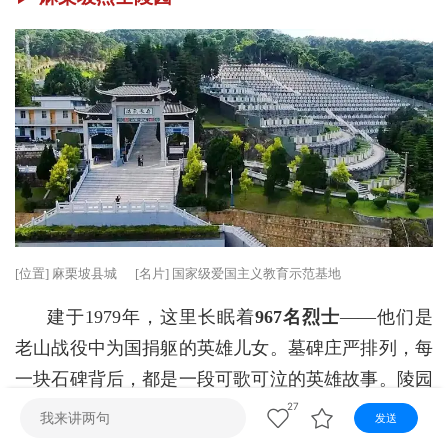
视听
视频快刷
视频点播
阿文工作室
文山新闻
壮语节目
苗语节目
瑶语节目
[位置] 麻栗坡县城 [名片] 国家级爱国主义教育示范基地
建于
1979年，这里长眠着
967名烈士
——他们是
老山战役
中为国捐躯的英雄儿女。墓碑庄严排列，每
一块石碑背后，都是一段可歌可泣的英雄故事。陵园
是云南省乃至全国开展爱国主义、革命英雄主义教育
27
发送
活动的重要场所。