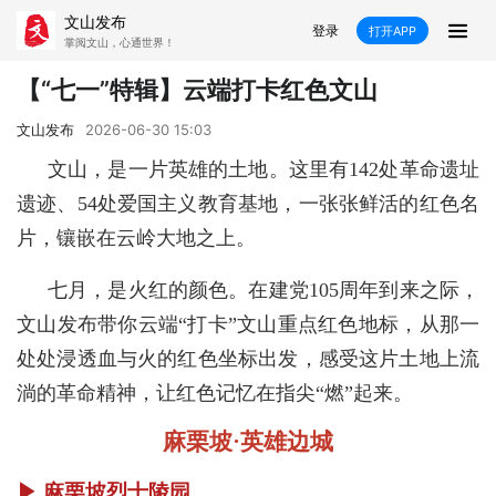
文山发布
登录
打开APP
掌阅文山，心通世界！
新闻
【“七一”特辑】云端打卡红色文山
飞卡阅读
推荐
政声
好在文山
文山发布
2026-06-30 15:03
文山，是一片英雄的土地。这里有
142处革命遗址
媒体看文山
直播
时事
专题
遗迹、54处爱国主义教育基地，一张张鲜活的红色名
片，
镶嵌
在云岭大地之上。
康养
社会
科教
经济
七月，是火红的颜色。在建党
105周年
到来
之际，
民族
商务
文山
发布
带你云端
“打卡”文山重点红色地标，从那一
县市
处处浸透血与火的红色坐标出发，感受这片土地上
流
文山市
砚山县
西畴县
麻栗坡县
淌
的革命精神，让红色记忆在指尖
“
燃
”
起来。
麻栗坡
·英雄边城
马关县
丘北县
广南县
富宁县
▶
麻栗坡烈士陵园