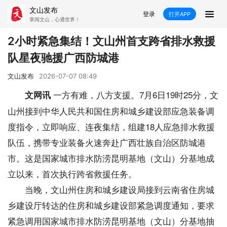
文山发布
登录
打开APP
掌阅文山，心通世界！
新闻
2小时紧急集结！文山州首支跨省排水救援
队星夜驰援广西防城港
飞卡阅读
推荐
政声
好在文山
文山发布
2026-07-07 08:49
媒体看文山
直播
时事
专题
一方有难，八方支援。7月6日19时25分，文
文网讯
山州接到中华人民共和国住房和城乡建设部应急装备调
康养
社会
科教
经济
度指令，立即响应、连夜集结，组建18人应急排水救援
民族
商务
队伍，携带专业装备火速奔赴广西壮族自治区防城港
市。这是国家城市排水防涝昆明基地（文山）分基地成
县市
立以来，首次执行跨省救援任务。
文山市
砚山县
西畴县
麻栗坡县
当晚，文山州住房和城乡建设局接到云南省住房城
乡建设厅转达的住房和城乡建设部紧急调度通知，要求
马关县
丘北县
广南县
富宁县
紧急调用国家城市排水防涝昆明基地（文山）分基地抽