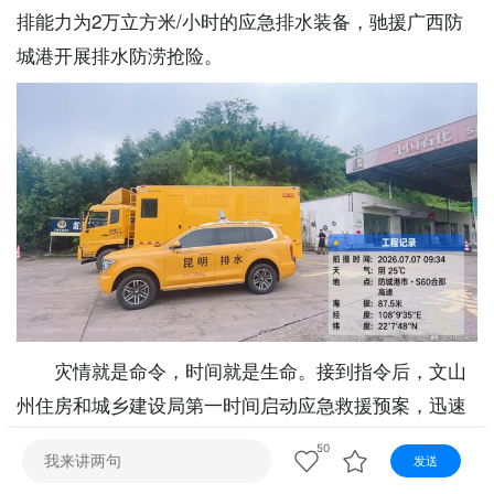
视听
排能力为2万立方米/小时的应急排水装备，驰援广西防
视频快刷
视频点播
阿文工作室
文山新闻
城港开展排水防涝抢险。
壮语节目
苗语节目
瑶语节目
灾情就是命令，时间就是生命。接到指令后，文山
州住房和城乡建设局第一时间启动应急救援预案，迅速
调度前置在文山市、砚山县、麻栗坡县、富宁县的抽排
50
发送
设备，同步向州政府分管领导汇报，并商请州消防救援