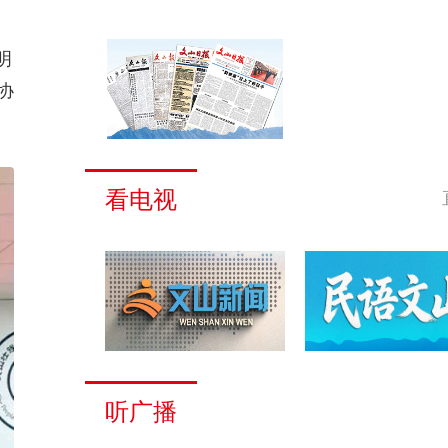
明
协
看电视
听广播