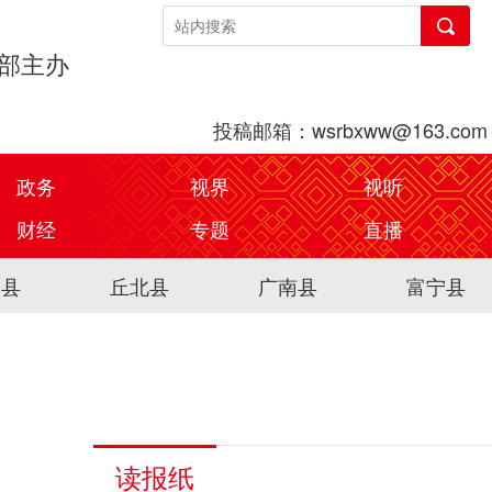
传部主办
投稿邮箱：wsrbxww@163.com
政务
视界
视听
财经
专题
直播
关县
丘北县
广南县
富宁县
读报纸