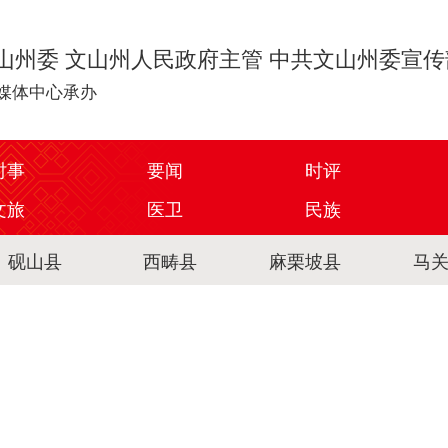
山州委 文山州人民政府主管 中共文山州委宣
媒体中心承办
时事
要闻
时评
文旅
医卫
民族
砚山县
西畴县
麻栗坡县
马