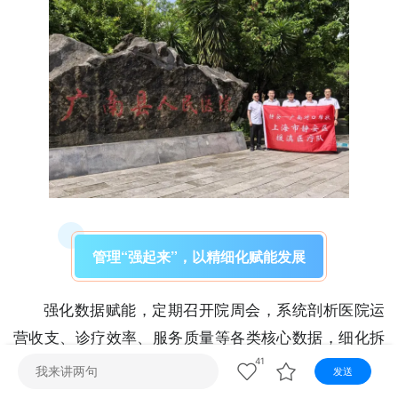
视听
视频快刷
视频点播
阿文工作室
文山新闻
壮语节目
苗语节目
瑶语节目
管理“强起来”，以精细化赋能发展
强化数据赋能，定期召开院周会，系统剖析医院运
营收支、诊疗效率、服务质量等各类核心数据，细化拆
解次均费用、CMI值、药耗占比等关键指标，让中层干
41
发送
部精准掌握医院发展现状、短板不足，为管理决策、质