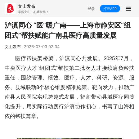
文山发布
登录
打开APP
掌阅文山，心通世界！
新闻
沪滇同心 “医”暖广南——上海市静安区“组
团式”帮扶赋能广南县医疗高质量发展
飞卡阅读
推荐
政声
好在文山
文山发布
2026-07-03 02:34
媒体看文山
直播
时事
专题
医疗帮扶架桥梁，沪滇同心共发展。2025年7月，
中央医疗人才“组团式”帮扶第二批次人才接续肩负帮扶
康养
社会
科教
经济
重任，围绕管理、绩效、医疗、人才、科研、资源、服
民族
商务
务、县域联动8个核心维度精准施策、靶向发力，推动广
南县人民医院实现跨越式发展，辐射带动县域医疗同质
县市
化提升，用实际行动践行沪滇协作初心，书写了山海相
文山市
砚山县
西畴县
麻栗坡县
依的帮扶篇章。
马关县
丘北县
广南县
富宁县