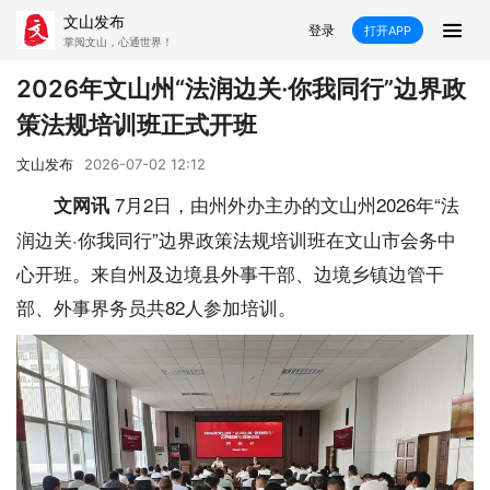
文山发布
登录
打开APP
掌阅文山，心通世界！
新闻
2026年文山州“法润边关·你我同行”边界政
策法规培训班正式开班
飞卡阅读
推荐
政声
好在文山
文山发布
2026-07-02 12:12
媒体看文山
直播
时事
专题
7月2日，由州外办主办的文山州2026年“法
文网讯
润边关·你我同行”边界政策法规培训班在文山市会务中
康养
社会
科教
经济
心开班。来自州及边境县外事干部、边境乡镇边管干
民族
商务
部、外事界务员共82人参加培训。
县市
文山市
砚山县
西畴县
麻栗坡县
马关县
丘北县
广南县
富宁县