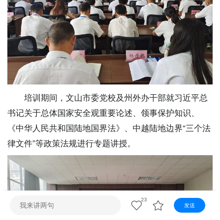
视听
视频快刷
视频点播
阿文工作室
文山新闻
壮语节目
苗语节目
瑶语节目
培训期间，文山市委党校及州外办干部就习近平总
书记关于总体国家安全观重要论述、领事保护知识、
《中华人民共和国陆地国界法》、中越陆地边界“三个法
律文件”等政策法规进行专题讲授。
23
发送