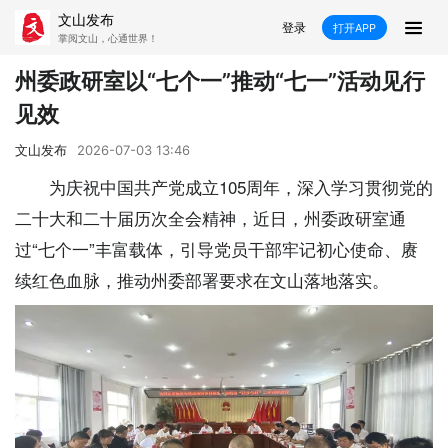
文山发布
登录
打开APP
掌阅文山，心通世界！
新闻
州委政研室以“七个一”推动“七一”活动见行
见效
飞卡阅读
推荐
政声
好在文山
文山发布
2026-07-03 13:46
媒体看文山
直播
时事
专题
为庆祝中国共产党成立105周年，深入学习贯彻党的
二十大和二十届历次全会精神，近日，州委政研室通
康养
社会
科教
经济
过“七个一”丰富载体，引导党员干部牢记初心使命、赓
民族
商务
续红色血脉，推动州委部署要求在文山落地落实。
县市
文山市
砚山县
西畴县
麻栗坡县
马关县
丘北县
广南县
富宁县