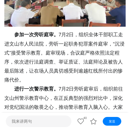
视听
视频快刷
视频点播
阿文工作室
文山新闻
壮语节目
苗语节目
瑶语节目
7月2日，组织全体干部职工走
参加一次旁听庭审。
进文山市人民法院，旁听一起职务犯罪案件庭审，“沉浸
式”接受警示教育。庭审现场，合议庭严格依照法定程
序，依次进行法庭调查、举证质证、法庭辩论及被告人
最后陈述，让在场人员真切感受到逾越红线所付出的惨
痛代价。
7月2日旁听庭审后，组织前往
进行一次警示教育。
文山州警示教育中心，在正反典型的强烈对比中，深化
对党纪国法的敬畏之心，推动警示教育入脑入心。大家
纷纷表示，作为政研改革干部，要以案为鉴，时刻保持
40
发送
清醒头脑，坚守廉洁底线，做到心有所畏、言有所戒、