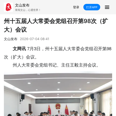
文山发布
登录
打开APP
掌阅文山，心通世界！
新闻
州十五届人大常委会党组召开第98次（扩
大）会议
飞卡阅读
推荐
政声
好在文山
文山发布
2026-07-04 08:41
媒体看文山
直播
时事
专题
7月3日，州十五届人大常委会党组召开第98
文网讯
次（扩大）会议。
康养
社会
科教
经济
州人大常委会党组书记、主任王毅主持会议。
民族
商务
县市
文山市
砚山县
西畴县
麻栗坡县
马关县
丘北县
广南县
富宁县