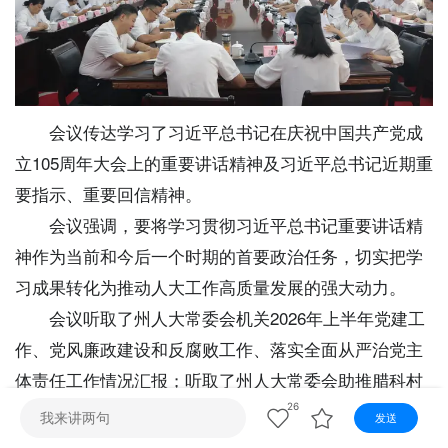
视听
视频快刷
视频点播
阿文工作室
文山新闻
壮语节目
苗语节目
瑶语节目
会议传达学习了习近平总书记在庆祝中国共产党成
立105周年大会上的重要讲话精神及习近平总书记近期重
要指示、重要回信精神。
会议强调，要将学习贯彻习近平总书记重要讲话精
神作为当前和今后一个时期的首要政治任务，切实把学
习成果转化为推动人大工作高质量发展的强大动力。
会议听取了州人大常委会机关2026年上半年党建工
作、党风廉政建设和反腐败工作、落实全面从严治党主
体责任工作情况汇报；听取了州人大常委会助推腊科村
旅居目的地打造提升行动等多项文山州“深、联、帮”人
26
发送
大在行动工作推进情况汇报；听取了州人大常委会机关