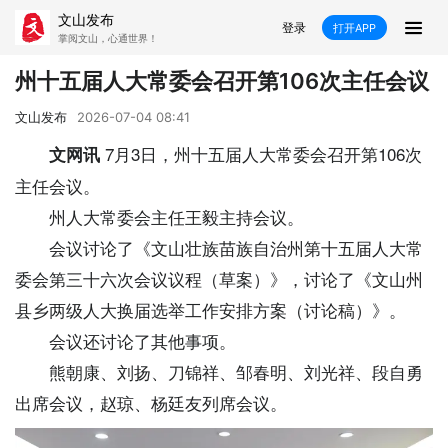
文山发布
登录
打开APP
掌阅文山，心通世界！
新闻
州十五届人大常委会召开第106次主任会议
飞卡阅读
推荐
政声
好在文山
文山发布
2026-07-04 08:41
7月3日，州十五届人大常委会召开第106次
文网讯
媒体看文山
直播
时事
专题
主任会议。
州人大常委会主任王毅主持会议。
康养
社会
科教
经济
会议讨论了《文山壮族苗族自治州第十五届人大常
民族
商务
委会第三十六次会议议程（草案）》，讨论了《文山州
县乡两级人大换届选举工作安排方案（讨论稿）》。
县市
会议还讨论了其他事项。
文山市
砚山县
西畴县
麻栗坡县
熊朝康、刘扬、刀锦祥、邹春明、刘光祥、段自勇
出席会议，赵琼、杨廷友列席会议。
马关县
丘北县
广南县
富宁县