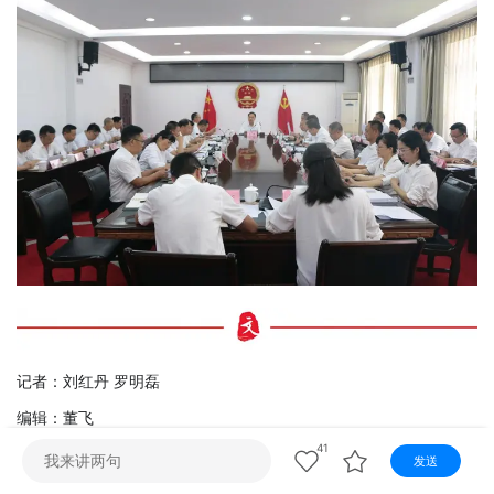
视听
视频快刷
视频点播
阿文工作室
文山新闻
壮语节目
苗语节目
瑶语节目
记者：刘红丹 罗明磊
编辑：董飞
41
美编：冯鹤
发送
二审：侯佑琴