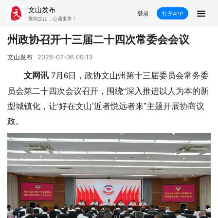
文山发布
登录
打开APP
掌阅文山，心通世界！
新闻
州政协召开十三届二十四次常委会会议
飞卡阅读
推荐
政声
好在文山
文山发布
2026-07-06 09:13
7月6日，政协文山州第十三届委员会常务委
文网讯
媒体看文山
直播
时事
专题
员会第二十四次会议召开，围绕“深入推进以人为本的新
型城镇化，让‘好在文山’近者悦远者来”主题开展协商议
康养
社会
科教
经济
政。
民族
商务
县市
文山市
砚山县
西畴县
麻栗坡县
马关县
丘北县
广南县
富宁县