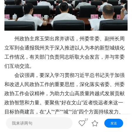
视听
视频快刷
视频点播
阿文工作室
文山新闻
壮语节目
苗语节目
瑶语节目
州政协主席玉荣出席并讲话，州委常委、副州长周
立军到会通报我州关于深入推进以人为本的新型城镇化
工作情况，有关部门负责同志听取大会发言，并与常委
们互动交流。
会议强调，要深入学习贯彻习近平总书记关于加强
和改进人民政协工作的重要思想，深化落实省委、州委
政协工作会议精神，为助力文山高质量跨越式发展贡献
政协智慧和力量。要聚焦“好在文山”近者悦远者来这一
目标协商建言，在“人”“产”“城”“治”四个方面持续发力、
久久为功，助力走出一条生态优先、文化铸魂、民生为
27
发送
本、城乡共荣的新型城镇化之路。要对标对表全年工作