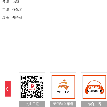
美编：冯鹤
责编：侯佑琴
终审：郑泽娅
文山日报
新闻综合频道
综合广播