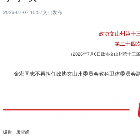
2026-07-07 15:57
文山发布
政协
文山州
第十
第
二十四
（20
26
年
7
月
6
日政协
文山州
第十
三
金宏同志不再担任政协文山州委员会教科卫体委员会
编辑：唐雪娇