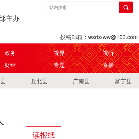
传部主办
投稿邮箱：wsrbxww@163.com
政务
视界
视听
财经
专题
直播
关县
丘北县
广南县
富宁县
人
读报纸