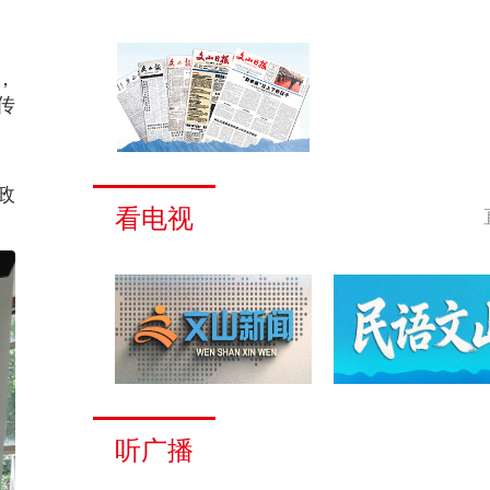
，
传
政
看电视
听广播