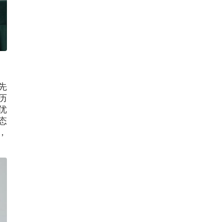
先
历
优
态
，