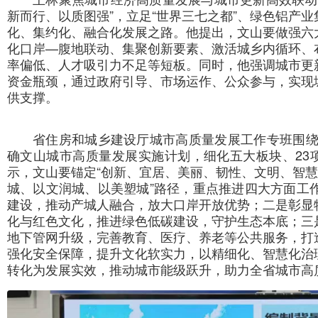
新而行、以质图强”，立足“世界三七之都”、绿色铝产
化、集约化、融合化发展之路。他提出，文山要做强六
化口岸—腹地联动、集聚创新要素、激活城乡内循环、
率偏低、人才吸引力不足等短板。同时，他强调城市更
资金瓶颈，通过政府引导、市场运作、公众参与，实现
供支撑。
省住房和城乡建设厅城市高质量发展工作专班围绕
确文山城市高质量发展实施计划，细化五大板块、23
示，文山要锚定“创新、宜居、美丽、韧性、文明、智慧
城、以文润城、以美塑城”路径，重点推进四大方面工
建设，推动产城人融合，放大口岸开放优势；二是彰显
化与红色文化，推进绿色低碳建设，守护生态本底；三
地下管网升级，完善教育、医疗、养老等公共服务，打
强化安全保障，提升文化软实力，以精细化、智慧化治
转化为发展实效，推动城市能级跃升，助力全省城市高