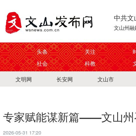
中共文
文山州融
头条
关注
社会
科教
文明网
长安网
文山市
专家赋能谋新篇——文山州
2026-05-31 17:20