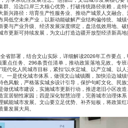
业集群、沿边口岸三大核心优势，打破传统路径依赖，走特
大新兴路径：培育生产性服务业、推动产城景人文融合、
布局低空未来产业，以新动能破解产业结构偏传统、城镇
新要与产业升级、经济发展深度绑定，盘活低效用地、破
城市更新可持续发展，为文山打造边疆开放型经济新高地
全省部署，结合文山实际，详细解读2026年工作要点，
项重点任务、296条责任清单，推动政策落地见效。专班
”现代化人民城市目标，紧扣“以水定城、以产立城、以人
作。一是优化城市体系，做强文山城镇圈，加快沿边城镇
特色风貌，严格落实城乡设计引导，保护句町文化、民族
是做优城市建设，实施城市更新行动，推进老旧小区改造
造宜居韧性家园；四是深化智慧治理，完善城市治理体系
理赋能城市发展。文山要立足优势、补齐短板，将政策红
质量发展大局。