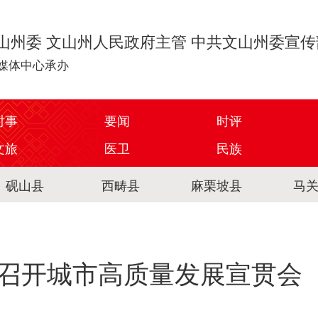
山州委 文山州人民政府主管 中共文山州委宣
媒体中心承办
时事
要闻
时评
文旅
医卫
民族
砚山县
西畴县
麻栗坡县
马
召开城市高质量发展宣贯会