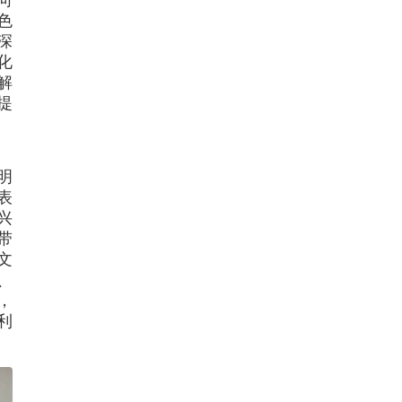
色
深
化
解
提
明
表
兴
带
文
、
，
利