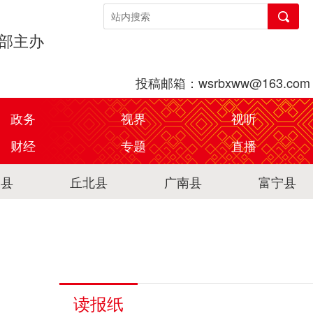
传部主办
投稿邮箱：wsrbxww@163.com
政务
视界
视听
财经
专题
直播
关县
丘北县
广南县
富宁县
读报纸