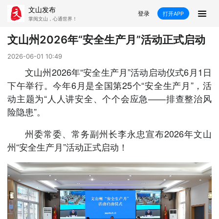
文山发布
登录
打开APP
掌阅文山，心通世界！
新闻
文山州2026年“安全生产月”活动正式启动
飞卡阅读
推荐
政声
好在文山
2026-06-01 10:49
文山州2026年“安全生产月”活动启动仪式6月1日
媒体看文山
直播
时事
专题
下午举行。今年6月是全国第25个“安全生产月”，活
动主题为“人人讲安全、个个会应急——排查整治风
康养
社会
科教
经济
险隐患”。
民族
商务
州委常委、常务副州长李永忠宣布2026年文山
州“安全生产月”活动正式启动！
县市
文山市
砚山县
西畴县
麻栗坡县
马关县
丘北县
广南县
富宁县