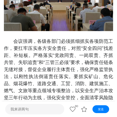
视听
视频快刷
视频点播
阿文工作室
文山新闻
壮语节目
苗语节目
瑶语节目
会议强调，各级各部门必须抓细抓实各项防范工
作，要扛牢压实各方安全责任，对照“安全四问”找差
距、补短板。严格落实“党政同责、一岗双责、齐抓
共管、失职追责”和“三管三必须”要求，确保责任链条
无缝对接，督促企业履行主体责任，强化严格监管执
法，以刚性执法倒逼责任落实。要抓实矿山、危化
品、烟花爆竹、道路交通、工贸、消防、建筑施工、
燃气、文旅等重点领域专项整治，以安全生产治本攻
坚三年行动为主线，强化安全管控，全面清零风险隐
患。要做实汛期灾害防范处置，严格执行“1262”预警
90
发送
叫应机制和“15445”工作法，落实24小时值班值守、