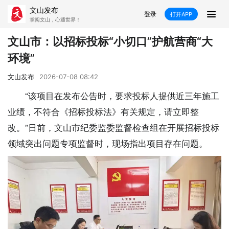
文山发布
登录
打开APP
掌阅文山，心通世界！
新闻
文山市：以招标投标“小切口”护航营商“大
环境”
飞卡阅读
推荐
政声
好在文山
文山发布
2026-07-08 08:42
媒体看文山
直播
时事
专题
“该项目在发布公告时，要求投标人提供近三年施工
业绩，不符合《招标投标法》有关规定，请立即整
康养
社会
科教
经济
改。”日前，文山市纪委监委监督检查组在开展招标投标
民族
商务
领域突出问题专项监督时，现场指出项目存在问题。
县市
文山市
砚山县
西畴县
麻栗坡县
马关县
丘北县
广南县
富宁县