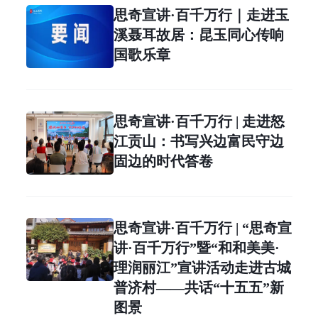
思奇宣讲·百千万行｜走进玉
溪聂耳故居：昆玉同心传响
国歌乐章
思奇宣讲·百千万行 | 走进怒
江贡山：书写兴边富民守边
固边的时代答卷
思奇宣讲·百千万行 | “思奇宣
讲·百千万行”暨“和和美美·
理润丽江”宣讲活动走进古城
普济村——共话“十五五”新
图景