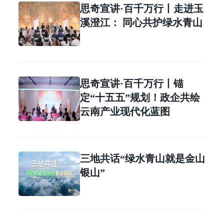
思奇宣讲·百千万行丨走进玉
溪澄江： 同心共护绿水青山
思奇宣讲·百千万行丨锚
定“十五五”规划！政企共绘
云南产业现代化蓝图
三地共话“绿水青山就是金山
银山”