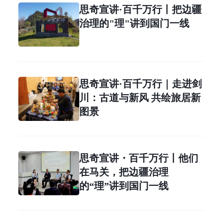
思奇宣讲·百千万行丨把边疆
治理的"理"讲到国门一线
思奇宣讲·百千万行｜走进剑
川：古道与新风 共绘旅居新
图景
思奇宣讲・百千万行丨他们
在马关，把边疆治理
的“理”讲到国门一线